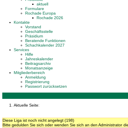
aktuell
Formulare
Rochade Europa
Rochade 2026
Kontakte
Vorstand
Geschäftsstelle
Präsidium
Beratende Funktionen
Schachkalender 2027
Services
Hilfe
Jahreskalender
Beitragsarchiv
Monatsanzeige
Mitgliederbereich
Anmeldung
Registrierung
Passwort zurücksetzen
Aktuelle Seite:
Diese Liga ist noch nicht angelegt (198)
Bitte gedulden Sie sich oder wenden Sie sich an den Administrator 