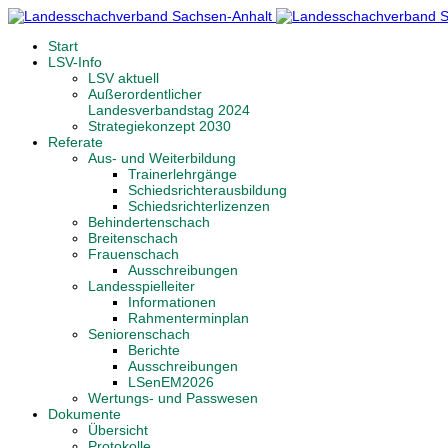
Start
LSV-Info
LSV aktuell
Außerordentlicher
Landesverbandstag 2024
Strategiekonzept 2030
Referate
Aus- und Weiterbildung
Trainerlehrgänge
Schiedsrichterausbildung
Schiedsrichterlizenzen
Behindertenschach
Breitenschach
Frauenschach
Ausschreibungen
Landesspielleiter
Informationen
Rahmenterminplan
Seniorenschach
Berichte
Ausschreibungen
LSenEM2026
Wertungs- und Passwesen
Dokumente
Übersicht
Protokolle