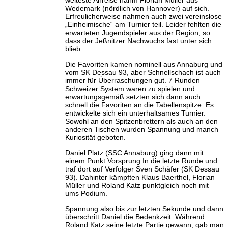
Wedemark (nördlich von Hannover) auf sich.
Erfreulicherweise nahmen auch zwei vereinslose
„Einheimische“ am Turnier teil. Leider fehlten die
erwarteten Jugendspieler aus der Region, so
dass der Jeßnitzer Nachwuchs fast unter sich
blieb.
Die Favoriten kamen nominell aus Annaburg und
vom SK Dessau 93, aber Schnellschach ist auch
immer für Überraschungen gut. 7 Runden
Schweizer System waren zu spielen und
erwartungsgemäß setzten sich dann auch
schnell die Favoriten an die Tabellenspitze. Es
entwickelte sich ein unterhaltsames Turnier.
Sowohl an den Spitzenbrettern als auch an den
anderen Tischen wurden Spannung und manch
Kuriosität geboten.
Daniel Platz (SSC Annaburg) ging dann mit
einem Punkt Vorsprung In die letzte Runde und
traf dort auf Verfolger Sven Schäfer (SK Dessau
93). Dahinter kämpften Klaus Baerthel, Florian
Müller und Roland Katz punktgleich noch mit
ums Podium.
Spannung also bis zur letzten Sekunde und dann
überschritt Daniel die Bedenkzeit. Während
Roland Katz seine letzte Partie gewann, gab man