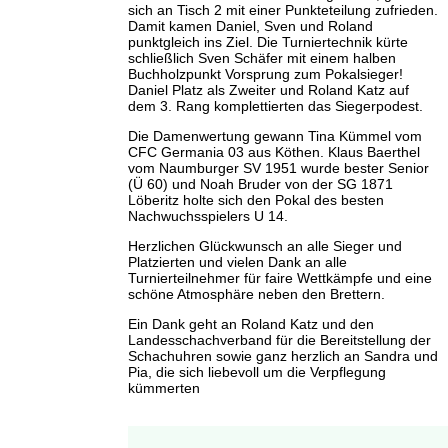
sich an Tisch 2 mit einer Punkteteilung zufrieden.
Damit kamen Daniel, Sven und Roland
punktgleich ins Ziel. Die Turniertechnik kürte
schließlich Sven Schäfer mit einem halben
Buchholzpunkt Vorsprung zum Pokalsieger!
Daniel Platz als Zweiter und Roland Katz auf
dem 3. Rang komplettierten das Siegerpodest.
Die Damenwertung gewann Tina Kümmel vom
CFC Germania 03 aus Köthen. Klaus Baerthel
vom Naumburger SV 1951 wurde bester Senior
(Ü 60) und Noah Bruder von der SG 1871
Löberitz holte sich den Pokal des besten
Nachwuchsspielers U 14.
Herzlichen Glückwunsch an alle Sieger und
Platzierten und vielen Dank an alle
Turnierteilnehmer für faire Wettkämpfe und eine
schöne Atmosphäre neben den Brettern.
Ein Dank geht an Roland Katz und den
Landesschachverband für die Bereitstellung der
Schachuhren sowie ganz herzlich an Sandra und
Pia, die sich liebevoll um die Verpflegung
kümmerten