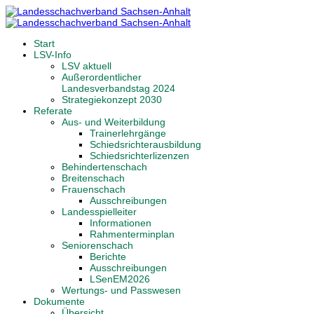
Start
LSV-Info
LSV aktuell
Außerordentlicher
Landesverbandstag 2024
Strategiekonzept 2030
Referate
Aus- und Weiterbildung
Trainerlehrgänge
Schiedsrichterausbildung
Schiedsrichterlizenzen
Behindertenschach
Breitenschach
Frauenschach
Ausschreibungen
Landesspielleiter
Informationen
Rahmenterminplan
Seniorenschach
Berichte
Ausschreibungen
LSenEM2026
Wertungs- und Passwesen
Dokumente
Übersicht