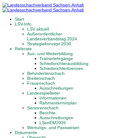
Start
LSV-Info
LSV aktuell
Außerordentlicher
Landesverbandstag 2024
Strategiekonzept 2030
Referate
Aus- und Weiterbildung
Trainerlehrgänge
Schiedsrichterausbildung
Schiedsrichterlizenzen
Behindertenschach
Breitenschach
Frauenschach
Ausschreibungen
Landesspielleiter
Informationen
Rahmenterminplan
Seniorenschach
Berichte
Ausschreibungen
LSenEM2026
Wertungs- und Passwesen
Dokumente
Übersicht