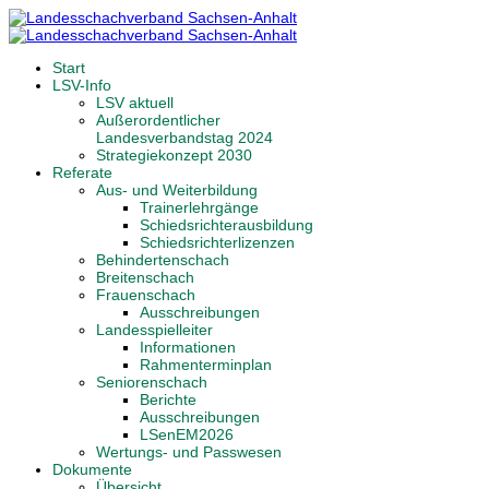
Start
LSV-Info
LSV aktuell
Außerordentlicher
Landesverbandstag 2024
Strategiekonzept 2030
Referate
Aus- und Weiterbildung
Trainerlehrgänge
Schiedsrichterausbildung
Schiedsrichterlizenzen
Behindertenschach
Breitenschach
Frauenschach
Ausschreibungen
Landesspielleiter
Informationen
Rahmenterminplan
Seniorenschach
Berichte
Ausschreibungen
LSenEM2026
Wertungs- und Passwesen
Dokumente
Übersicht