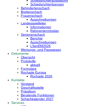
Schiedsrichterausbildung
Schiedsrichterlizenzen
Behindertenschach
Breitenschach
Frauenschach
Ausschreibungen
Landesspielleiter
Informationen
Rahmenterminplan
Seniorenschach
Berichte
Ausschreibungen
LSenEM2026
Wertungs- und Passwesen
Dokumente
Übersicht
Protokolle
aktuell
Formulare
Rochade Europa
Rochade 2026
Kontakte
Vorstand
Geschäftsstelle
Präsidium
Beratende Funktionen
Schachkalender 2027
Services