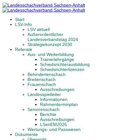
Start
LSV-Info
LSV aktuell
Außerordentlicher
Landesverbandstag 2024
Strategiekonzept 2030
Referate
Aus- und Weiterbildung
Trainerlehrgänge
Schiedsrichterausbildung
Schiedsrichterlizenzen
Behindertenschach
Breitenschach
Frauenschach
Ausschreibungen
Landesspielleiter
Informationen
Rahmenterminplan
Seniorenschach
Berichte
Ausschreibungen
LSenEM2026
Wertungs- und Passwesen
Dokumente
Übersicht