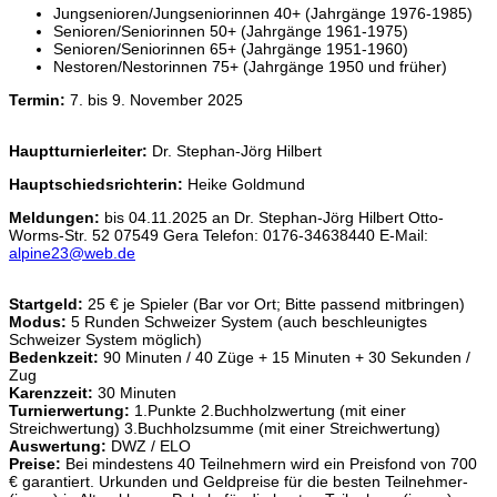
Jungsenioren/Jungseniorinnen 40+ (Jahrgänge 1976-1985)
Senioren/Seniorinnen 50+ (Jahrgänge 1961-1975)
Senioren/Seniorinnen 65+ (Jahrgänge 1951-1960)
Nestoren/Nestorinnen 75+ (Jahrgänge 1950 und früher)
Termin:
7. bis 9. November 2025
Hauptturnierleiter:
Dr. Stephan-Jörg Hilbert
Hauptschiedsrichterin:
Heike Goldmund
Meldungen:
bis 04.11.2025 an Dr. Stephan-Jörg Hilbert Otto-
Worms-Str. 52 07549 Gera Telefon: 0176-34638440 E-Mail:
alpine23@web.de
Startgeld:
25 € je Spieler (Bar vor Ort; Bitte passend mitbringen)
Modus:
5 Runden Schweizer System (auch beschleunigtes
Schweizer System möglich)
Bedenkzeit:
90 Minuten / 40 Züge + 15 Minuten + 30 Sekunden /
Zug
Karenzzeit:
30 Minuten
Turnierwertung:
1.Punkte 2.Buchholzwertung (mit einer
Streichwertung) 3.Buchholzsumme (mit einer Streichwertung)
Auswertung:
DWZ / ELO
Preise:
Bei mindestens 40 Teilnehmern wird ein Preisfond von 700
€ garantiert. Urkunden und Geldpreise für die besten Teilnehmer-