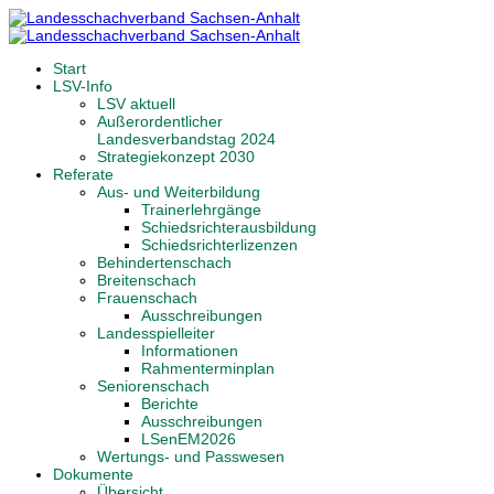
Start
LSV-Info
LSV aktuell
Außerordentlicher
Landesverbandstag 2024
Strategiekonzept 2030
Referate
Aus- und Weiterbildung
Trainerlehrgänge
Schiedsrichterausbildung
Schiedsrichterlizenzen
Behindertenschach
Breitenschach
Frauenschach
Ausschreibungen
Landesspielleiter
Informationen
Rahmenterminplan
Seniorenschach
Berichte
Ausschreibungen
LSenEM2026
Wertungs- und Passwesen
Dokumente
Übersicht