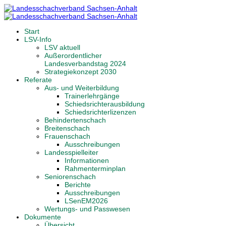
Start
LSV-Info
LSV aktuell
Außerordentlicher
Landesverbandstag 2024
Strategiekonzept 2030
Referate
Aus- und Weiterbildung
Trainerlehrgänge
Schiedsrichterausbildung
Schiedsrichterlizenzen
Behindertenschach
Breitenschach
Frauenschach
Ausschreibungen
Landesspielleiter
Informationen
Rahmenterminplan
Seniorenschach
Berichte
Ausschreibungen
LSenEM2026
Wertungs- und Passwesen
Dokumente
Übersicht