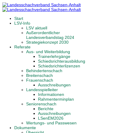
Start
LSV-Info
LSV aktuell
Außerordentlicher
Landesverbandstag 2024
Strategiekonzept 2030
Referate
Aus- und Weiterbildung
Trainerlehrgänge
Schiedsrichterausbildung
Schiedsrichterlizenzen
Behindertenschach
Breitenschach
Frauenschach
Ausschreibungen
Landesspielleiter
Informationen
Rahmenterminplan
Seniorenschach
Berichte
Ausschreibungen
LSenEM2026
Wertungs- und Passwesen
Dokumente
Übersicht