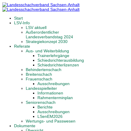
Start
LSV-Info
LSV aktuell
Außerordentlicher
Landesverbandstag 2024
Strategiekonzept 2030
Referate
Aus- und Weiterbildung
Trainerlehrgänge
Schiedsrichterausbildung
Schiedsrichterlizenzen
Behindertenschach
Breitenschach
Frauenschach
Ausschreibungen
Landesspielleiter
Informationen
Rahmenterminplan
Seniorenschach
Berichte
Ausschreibungen
LSenEM2026
Wertungs- und Passwesen
Dokumente
Übersicht