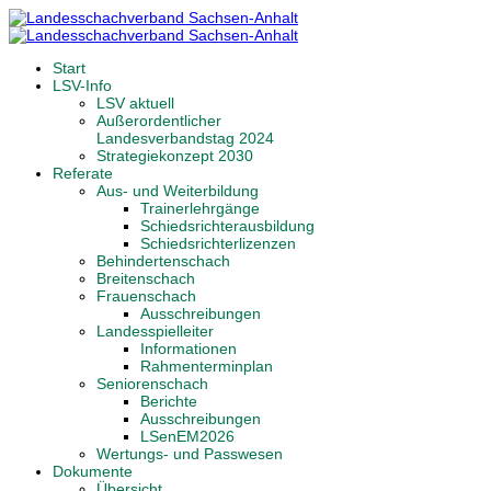
Start
LSV-Info
LSV aktuell
Außerordentlicher
Landesverbandstag 2024
Strategiekonzept 2030
Referate
Aus- und Weiterbildung
Trainerlehrgänge
Schiedsrichterausbildung
Schiedsrichterlizenzen
Behindertenschach
Breitenschach
Frauenschach
Ausschreibungen
Landesspielleiter
Informationen
Rahmenterminplan
Seniorenschach
Berichte
Ausschreibungen
LSenEM2026
Wertungs- und Passwesen
Dokumente
Übersicht