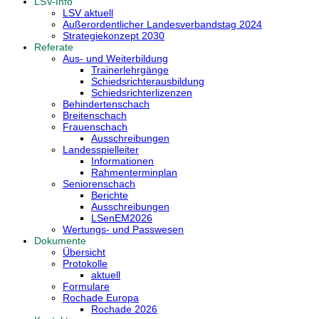
LSV-Info
LSV aktuell
Außerordentlicher Landesverbandstag 2024
Strategiekonzept 2030
Referate
Aus- und Weiterbildung
Trainerlehrgänge
Schiedsrichterausbildung
Schiedsrichterlizenzen
Behindertenschach
Breitenschach
Frauenschach
Ausschreibungen
Landesspielleiter
Informationen
Rahmenterminplan
Seniorenschach
Berichte
Ausschreibungen
LSenEM2026
Wertungs- und Passwesen
Dokumente
Übersicht
Protokolle
aktuell
Formulare
Rochade Europa
Rochade 2026