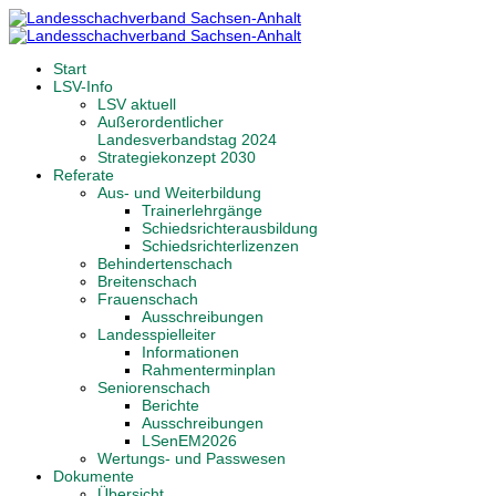
Start
LSV-Info
LSV aktuell
Außerordentlicher
Landesverbandstag 2024
Strategiekonzept 2030
Referate
Aus- und Weiterbildung
Trainerlehrgänge
Schiedsrichterausbildung
Schiedsrichterlizenzen
Behindertenschach
Breitenschach
Frauenschach
Ausschreibungen
Landesspielleiter
Informationen
Rahmenterminplan
Seniorenschach
Berichte
Ausschreibungen
LSenEM2026
Wertungs- und Passwesen
Dokumente
Übersicht