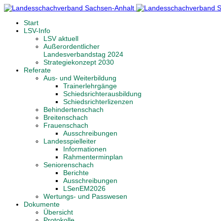
Start
LSV-Info
LSV aktuell
Außerordentlicher
Landesverbandstag 2024
Strategiekonzept 2030
Referate
Aus- und Weiterbildung
Trainerlehrgänge
Schiedsrichterausbildung
Schiedsrichterlizenzen
Behindertenschach
Breitenschach
Frauenschach
Ausschreibungen
Landesspielleiter
Informationen
Rahmenterminplan
Seniorenschach
Berichte
Ausschreibungen
LSenEM2026
Wertungs- und Passwesen
Dokumente
Übersicht
Protokolle