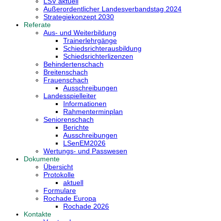
LSV aktuell
Außerordentlicher Landesverbandstag 2024
Strategiekonzept 2030
Referate
Aus- und Weiterbildung
Trainerlehrgänge
Schiedsrichterausbildung
Schiedsrichterlizenzen
Behindertenschach
Breitenschach
Frauenschach
Ausschreibungen
Landesspielleiter
Informationen
Rahmenterminplan
Seniorenschach
Berichte
Ausschreibungen
LSenEM2026
Wertungs- und Passwesen
Dokumente
Übersicht
Protokolle
aktuell
Formulare
Rochade Europa
Rochade 2026
Kontakte