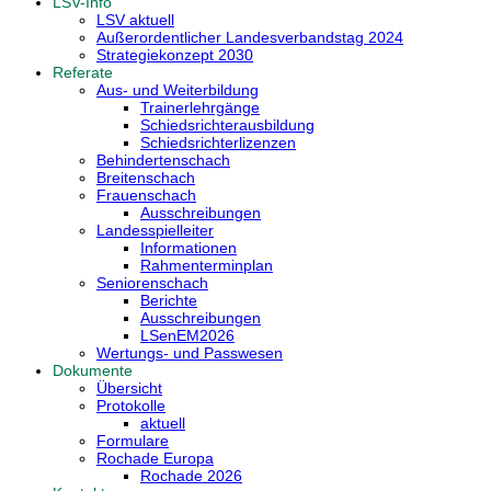
LSV-Info
LSV aktuell
Außerordentlicher Landesverbandstag 2024
Strategiekonzept 2030
Referate
Aus- und Weiterbildung
Trainerlehrgänge
Schiedsrichterausbildung
Schiedsrichterlizenzen
Behindertenschach
Breitenschach
Frauenschach
Ausschreibungen
Landesspielleiter
Informationen
Rahmenterminplan
Seniorenschach
Berichte
Ausschreibungen
LSenEM2026
Wertungs- und Passwesen
Dokumente
Übersicht
Protokolle
aktuell
Formulare
Rochade Europa
Rochade 2026