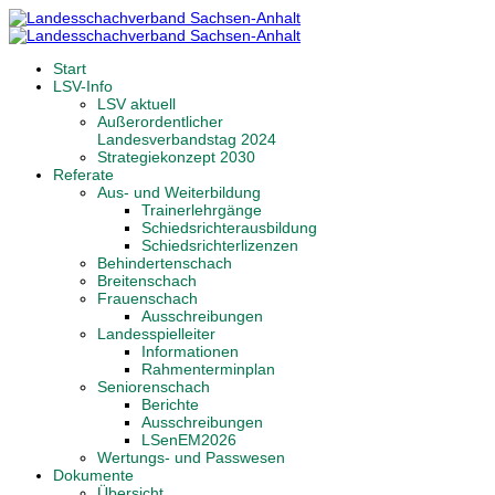
Start
LSV-Info
LSV aktuell
Außerordentlicher
Landesverbandstag 2024
Strategiekonzept 2030
Referate
Aus- und Weiterbildung
Trainerlehrgänge
Schiedsrichterausbildung
Schiedsrichterlizenzen
Behindertenschach
Breitenschach
Frauenschach
Ausschreibungen
Landesspielleiter
Informationen
Rahmenterminplan
Seniorenschach
Berichte
Ausschreibungen
LSenEM2026
Wertungs- und Passwesen
Dokumente
Übersicht