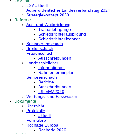
LSV-Info
LSV aktuell
Außerordentlicher Landesverbandstag 2024
Strategiekonzept 2030
Referate
Aus- und Weiterbildung
Trainerlehrgänge
Schiedsrichterausbildung
Schiedsrichterlizenzen
Behindertenschach
Breitenschach
Frauenschach
Ausschreibungen
Landesspielleiter
Informationen
Rahmenterminplan
Seniorenschach
Berichte
Ausschreibungen
LSenEM2026
Wertungs- und Passwesen
Dokumente
Übersicht
Protokolle
aktuell
Formulare
Rochade Europa
Rochade 2026