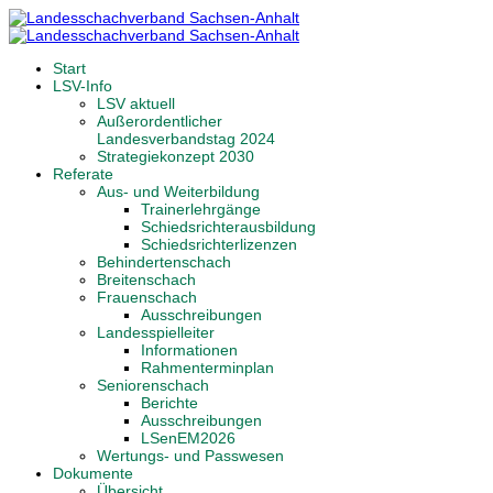
Start
LSV-Info
LSV aktuell
Außerordentlicher
Landesverbandstag 2024
Strategiekonzept 2030
Referate
Aus- und Weiterbildung
Trainerlehrgänge
Schiedsrichterausbildung
Schiedsrichterlizenzen
Behindertenschach
Breitenschach
Frauenschach
Ausschreibungen
Landesspielleiter
Informationen
Rahmenterminplan
Seniorenschach
Berichte
Ausschreibungen
LSenEM2026
Wertungs- und Passwesen
Dokumente
Übersicht