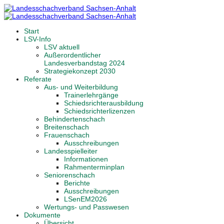
Start
LSV-Info
LSV aktuell
Außerordentlicher
Landesverbandstag 2024
Strategiekonzept 2030
Referate
Aus- und Weiterbildung
Trainerlehrgänge
Schiedsrichterausbildung
Schiedsrichterlizenzen
Behindertenschach
Breitenschach
Frauenschach
Ausschreibungen
Landesspielleiter
Informationen
Rahmenterminplan
Seniorenschach
Berichte
Ausschreibungen
LSenEM2026
Wertungs- und Passwesen
Dokumente
Übersicht