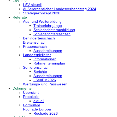
LSV-Info
LSV aktuell
Außerordentlicher Landesverbandstag 2024
Strategiekonzept 2030
Referate
Aus- und Weiterbildung
Trainerlehrgänge
Schiedsrichterausbildung
Schiedsrichterlizenzen
Behindertenschach
Breitenschach
Frauenschach
Ausschreibungen
Landesspielleiter
Informationen
Rahmenterminplan
Seniorenschach
Berichte
Ausschreibungen
LSenEM2026
Wertungs- und Passwesen
Dokumente
Übersicht
Protokolle
aktuell
Formulare
Rochade Europa
Rochade 2026