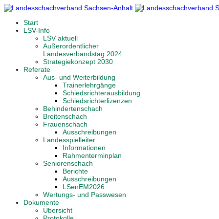
Start
LSV-Info
LSV aktuell
Außerordentlicher
Landesverbandstag 2024
Strategiekonzept 2030
Referate
Aus- und Weiterbildung
Trainerlehrgänge
Schiedsrichterausbildung
Schiedsrichterlizenzen
Behindertenschach
Breitenschach
Frauenschach
Ausschreibungen
Landesspielleiter
Informationen
Rahmenterminplan
Seniorenschach
Berichte
Ausschreibungen
LSenEM2026
Wertungs- und Passwesen
Dokumente
Übersicht
Protokolle