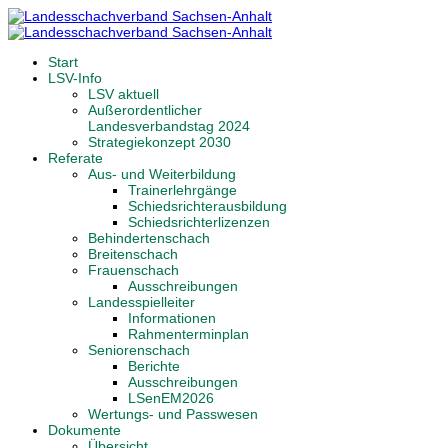
Start
LSV-Info
LSV aktuell
Außerordentlicher
Landesverbandstag 2024
Strategiekonzept 2030
Referate
Aus- und Weiterbildung
Trainerlehrgänge
Schiedsrichterausbildung
Schiedsrichterlizenzen
Behindertenschach
Breitenschach
Frauenschach
Ausschreibungen
Landesspielleiter
Informationen
Rahmenterminplan
Seniorenschach
Berichte
Ausschreibungen
LSenEM2026
Wertungs- und Passwesen
Dokumente
Übersicht