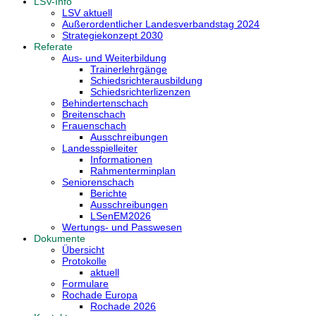
LSV-Info
LSV aktuell
Außerordentlicher Landesverbandstag 2024
Strategiekonzept 2030
Referate
Aus- und Weiterbildung
Trainerlehrgänge
Schiedsrichterausbildung
Schiedsrichterlizenzen
Behindertenschach
Breitenschach
Frauenschach
Ausschreibungen
Landesspielleiter
Informationen
Rahmenterminplan
Seniorenschach
Berichte
Ausschreibungen
LSenEM2026
Wertungs- und Passwesen
Dokumente
Übersicht
Protokolle
aktuell
Formulare
Rochade Europa
Rochade 2026