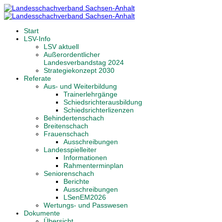
Start
LSV-Info
LSV aktuell
Außerordentlicher
Landesverbandstag 2024
Strategiekonzept 2030
Referate
Aus- und Weiterbildung
Trainerlehrgänge
Schiedsrichterausbildung
Schiedsrichterlizenzen
Behindertenschach
Breitenschach
Frauenschach
Ausschreibungen
Landesspielleiter
Informationen
Rahmenterminplan
Seniorenschach
Berichte
Ausschreibungen
LSenEM2026
Wertungs- und Passwesen
Dokumente
Übersicht