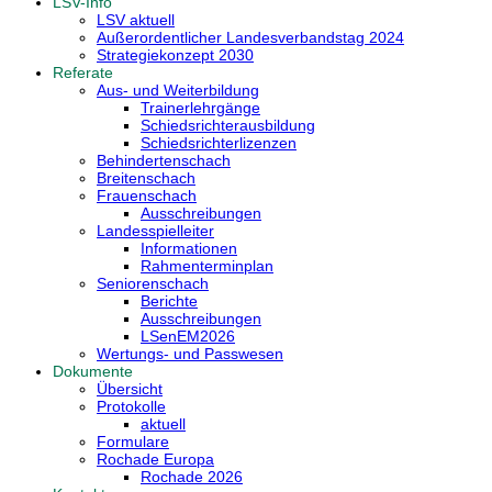
LSV-Info
LSV aktuell
Außerordentlicher Landesverbandstag 2024
Strategiekonzept 2030
Referate
Aus- und Weiterbildung
Trainerlehrgänge
Schiedsrichterausbildung
Schiedsrichterlizenzen
Behindertenschach
Breitenschach
Frauenschach
Ausschreibungen
Landesspielleiter
Informationen
Rahmenterminplan
Seniorenschach
Berichte
Ausschreibungen
LSenEM2026
Wertungs- und Passwesen
Dokumente
Übersicht
Protokolle
aktuell
Formulare
Rochade Europa
Rochade 2026