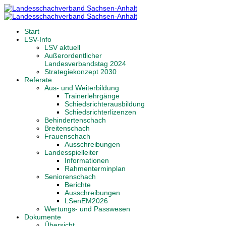
Start
LSV-Info
LSV aktuell
Außerordentlicher
Landesverbandstag 2024
Strategiekonzept 2030
Referate
Aus- und Weiterbildung
Trainerlehrgänge
Schiedsrichterausbildung
Schiedsrichterlizenzen
Behindertenschach
Breitenschach
Frauenschach
Ausschreibungen
Landesspielleiter
Informationen
Rahmenterminplan
Seniorenschach
Berichte
Ausschreibungen
LSenEM2026
Wertungs- und Passwesen
Dokumente
Übersicht