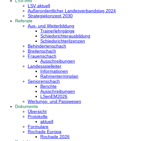
LSV-Info
LSV aktuell
Außerordentlicher Landesverbandstag 2024
Strategiekonzept 2030
Referate
Aus- und Weiterbildung
Trainerlehrgänge
Schiedsrichterausbildung
Schiedsrichterlizenzen
Behindertenschach
Breitenschach
Frauenschach
Ausschreibungen
Landesspielleiter
Informationen
Rahmenterminplan
Seniorenschach
Berichte
Ausschreibungen
LSenEM2026
Wertungs- und Passwesen
Dokumente
Übersicht
Protokolle
aktuell
Formulare
Rochade Europa
Rochade 2026