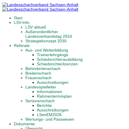
Start
LSV-Info
LSV aktuell
Außerordentlicher
Landesverbandstag 2024
Strategiekonzept 2030
Referate
Aus- und Weiterbildung
Trainerlehrgänge
Schiedsrichterausbildung
Schiedsrichterlizenzen
Behindertenschach
Breitenschach
Frauenschach
Ausschreibungen
Landesspielleiter
Informationen
Rahmenterminplan
Seniorenschach
Berichte
Ausschreibungen
LSenEM2026
Wertungs- und Passwesen
Dokumente
Übersicht