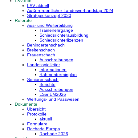
LSV-Info
LSV aktuell
Außerordentlicher Landesverbandstag 2024
Strategiekonzept 2030
Referate
Aus- und Weiterbildung
Trainerlehrgänge
Schiedsrichterausbildung
Schiedsrichterlizenzen
Behindertenschach
Breitenschach
Frauenschach
Ausschreibungen
Landesspielleiter
Informationen
Rahmenterminplan
Seniorenschach
Berichte
Ausschreibungen
LSenEM2026
Wertungs- und Passwesen
Dokumente
Übersicht
Protokolle
aktuell
Formulare
Rochade Europa
Rochade 2026