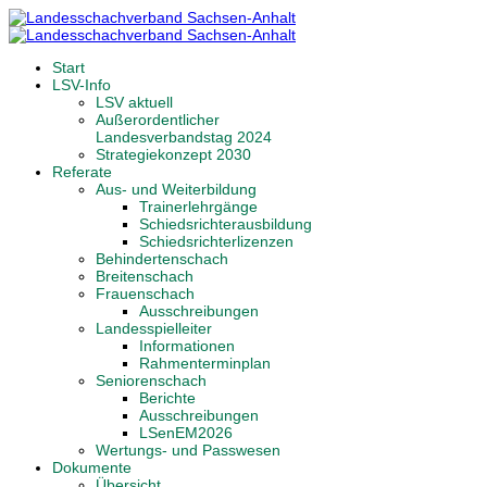
Start
LSV-Info
LSV aktuell
Außerordentlicher
Landesverbandstag 2024
Strategiekonzept 2030
Referate
Aus- und Weiterbildung
Trainerlehrgänge
Schiedsrichterausbildung
Schiedsrichterlizenzen
Behindertenschach
Breitenschach
Frauenschach
Ausschreibungen
Landesspielleiter
Informationen
Rahmenterminplan
Seniorenschach
Berichte
Ausschreibungen
LSenEM2026
Wertungs- und Passwesen
Dokumente
Übersicht