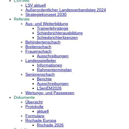
LSV-Info
LSV aktuell
Außerordentlicher Landesverbandstag 2024
Strategiekonzept 2030
Referate
Aus- und Weiterbildung
Trainerlehrgänge
Schiedsrichterausbildung
Schiedsrichterlizenzen
Behindertenschach
Breitenschach
Frauenschach
Ausschreibungen
Landesspielleiter
Informationen
Rahmenterminplan
Seniorenschach
Berichte
Ausschreibungen
LSenEM2026
Wertungs- und Passwesen
Dokumente
Übersicht
Protokolle
aktuell
Formulare
Rochade Europa
Rochade 2026