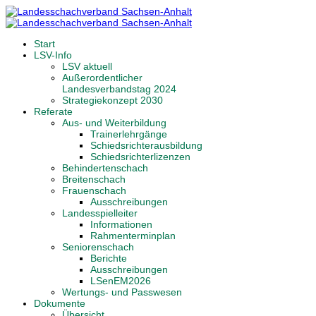
Start
LSV-Info
LSV aktuell
Außerordentlicher
Landesverbandstag 2024
Strategiekonzept 2030
Referate
Aus- und Weiterbildung
Trainerlehrgänge
Schiedsrichterausbildung
Schiedsrichterlizenzen
Behindertenschach
Breitenschach
Frauenschach
Ausschreibungen
Landesspielleiter
Informationen
Rahmenterminplan
Seniorenschach
Berichte
Ausschreibungen
LSenEM2026
Wertungs- und Passwesen
Dokumente
Übersicht