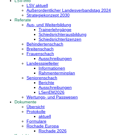
LSV-Info
LSV aktuell
Außerordentlicher Landesverbandstag 2024
Strategiekonzept 2030
Referate
Aus- und Weiterbildung
Trainerlehrgänge
Schiedsrichterausbildung
Schiedsrichterlizenzen
Behindertenschach
Breitenschach
Frauenschach
Ausschreibungen
Landesspielleiter
Informationen
Rahmenterminplan
Seniorenschach
Berichte
Ausschreibungen
LSenEM2026
Wertungs- und Passwesen
Dokumente
Übersicht
Protokolle
aktuell
Formulare
Rochade Europa
Rochade 2026