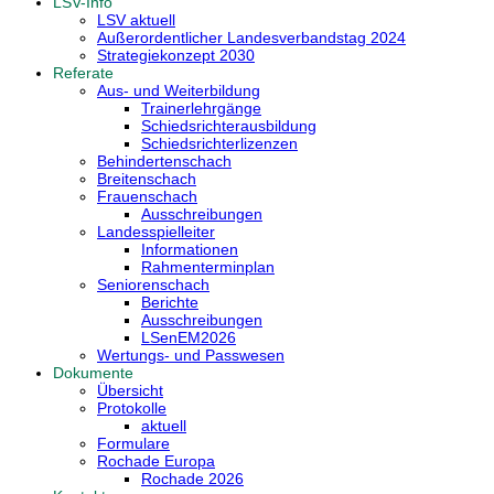
LSV-Info
LSV aktuell
Außerordentlicher Landesverbandstag 2024
Strategiekonzept 2030
Referate
Aus- und Weiterbildung
Trainerlehrgänge
Schiedsrichterausbildung
Schiedsrichterlizenzen
Behindertenschach
Breitenschach
Frauenschach
Ausschreibungen
Landesspielleiter
Informationen
Rahmenterminplan
Seniorenschach
Berichte
Ausschreibungen
LSenEM2026
Wertungs- und Passwesen
Dokumente
Übersicht
Protokolle
aktuell
Formulare
Rochade Europa
Rochade 2026