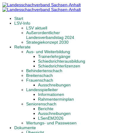
Start
LSV-Info
LSV aktuell
Außerordentlicher
Landesverbandstag 2024
Strategiekonzept 2030
Referate
Aus- und Weiterbildung
Trainerlehrgänge
Schiedsrichterausbildung
Schiedsrichterlizenzen
Behindertenschach
Breitenschach
Frauenschach
Ausschreibungen
Landesspielleiter
Informationen
Rahmenterminplan
Seniorenschach
Berichte
Ausschreibungen
LSenEM2026
Wertungs- und Passwesen
Dokumente
Übersicht