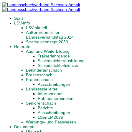
Start
LSV-Info
LSV aktuell
Außerordentlicher
Landesverbandstag 2024
Strategiekonzept 2030
Referate
Aus- und Weiterbildung
Trainerlehrgänge
Schiedsrichterausbildung
Schiedsrichterlizenzen
Behindertenschach
Breitenschach
Frauenschach
Ausschreibungen
Landesspielleiter
Informationen
Rahmenterminplan
Seniorenschach
Berichte
Ausschreibungen
LSenEM2026
Wertungs- und Passwesen
Dokumente
Übersicht