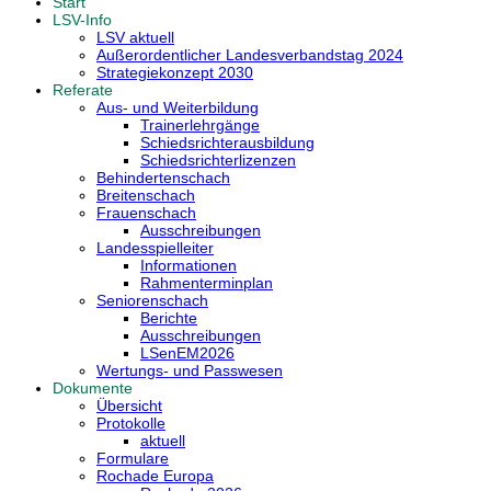
Start
LSV-Info
LSV aktuell
Außerordentlicher Landesverbandstag 2024
Strategiekonzept 2030
Referate
Aus- und Weiterbildung
Trainerlehrgänge
Schiedsrichterausbildung
Schiedsrichterlizenzen
Behindertenschach
Breitenschach
Frauenschach
Ausschreibungen
Landesspielleiter
Informationen
Rahmenterminplan
Seniorenschach
Berichte
Ausschreibungen
LSenEM2026
Wertungs- und Passwesen
Dokumente
Übersicht
Protokolle
aktuell
Formulare
Rochade Europa