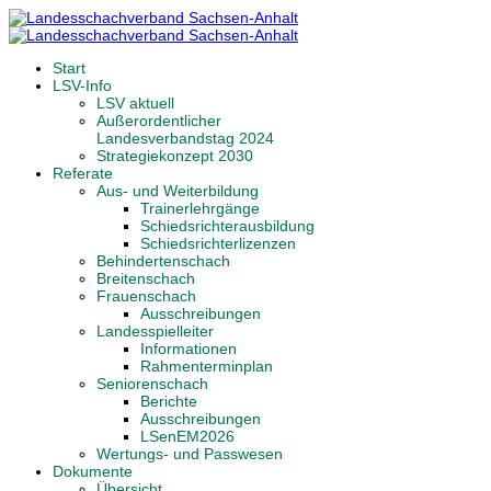
Start
LSV-Info
LSV aktuell
Außerordentlicher
Landesverbandstag 2024
Strategiekonzept 2030
Referate
Aus- und Weiterbildung
Trainerlehrgänge
Schiedsrichterausbildung
Schiedsrichterlizenzen
Behindertenschach
Breitenschach
Frauenschach
Ausschreibungen
Landesspielleiter
Informationen
Rahmenterminplan
Seniorenschach
Berichte
Ausschreibungen
LSenEM2026
Wertungs- und Passwesen
Dokumente
Übersicht