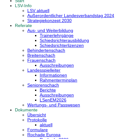
Start
LSV-Info
LSV aktuell
Außerordentlicher Landesverbandstag 2024
Strategiekonzept 2030
Referate
Aus- und Weiterbildung
Trainerlehrgänge
Schiedsrichterausbildung
Schiedsrichterlizenzen
Behindertenschach
Breitenschach
Frauenschach
Ausschreibungen
Landesspielleiter
Informationen
Rahmenterminplan
Seniorenschach
Berichte
Ausschreibungen
LSenEM2026
Wertungs- und Passwesen
Dokumente
Übersicht
Protokolle
aktuell
Formulare
Rochade Europa