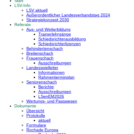
Start
LSV-Info
LSV aktuell
Außerordentlicher Landesverbandstag 2024
Strategiekonzept 2030
Referate
Aus- und Weiterbildung
Trainerlehrgänge
Schiedsrichterausbildung
Schiedsrichterlizenzen
Behindertenschach
Breitenschach
Frauenschach
Ausschreibungen
Landesspielleiter
Informationen
Rahmenterminplan
Seniorenschach
Berichte
Ausschreibungen
LSenEM2026
Wertungs- und Passwesen
Dokumente
Übersicht
Protokolle
aktuell
Formulare
Rochade Europa