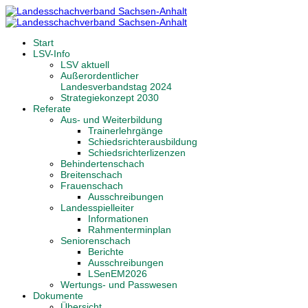
Start
LSV-Info
LSV aktuell
Außerordentlicher
Landesverbandstag 2024
Strategiekonzept 2030
Referate
Aus- und Weiterbildung
Trainerlehrgänge
Schiedsrichterausbildung
Schiedsrichterlizenzen
Behindertenschach
Breitenschach
Frauenschach
Ausschreibungen
Landesspielleiter
Informationen
Rahmenterminplan
Seniorenschach
Berichte
Ausschreibungen
LSenEM2026
Wertungs- und Passwesen
Dokumente
Übersicht