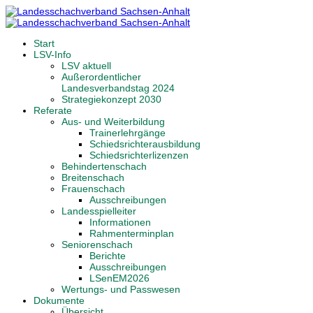
Start
LSV-Info
LSV aktuell
Außerordentlicher
Landesverbandstag 2024
Strategiekonzept 2030
Referate
Aus- und Weiterbildung
Trainerlehrgänge
Schiedsrichterausbildung
Schiedsrichterlizenzen
Behindertenschach
Breitenschach
Frauenschach
Ausschreibungen
Landesspielleiter
Informationen
Rahmenterminplan
Seniorenschach
Berichte
Ausschreibungen
LSenEM2026
Wertungs- und Passwesen
Dokumente
Übersicht