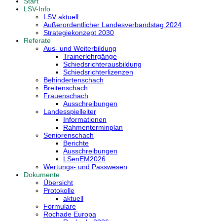
Start
LSV-Info
LSV aktuell
Außerordentlicher Landesverbandstag 2024
Strategiekonzept 2030
Referate
Aus- und Weiterbildung
Trainerlehrgänge
Schiedsrichterausbildung
Schiedsrichterlizenzen
Behindertenschach
Breitenschach
Frauenschach
Ausschreibungen
Landesspielleiter
Informationen
Rahmenterminplan
Seniorenschach
Berichte
Ausschreibungen
LSenEM2026
Wertungs- und Passwesen
Dokumente
Übersicht
Protokolle
aktuell
Formulare
Rochade Europa