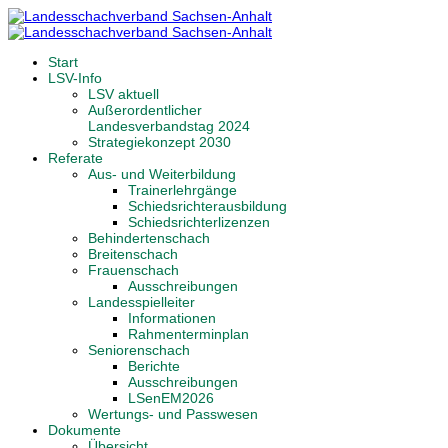
Start
LSV-Info
LSV aktuell
Außerordentlicher
Landesverbandstag 2024
Strategiekonzept 2030
Referate
Aus- und Weiterbildung
Trainerlehrgänge
Schiedsrichterausbildung
Schiedsrichterlizenzen
Behindertenschach
Breitenschach
Frauenschach
Ausschreibungen
Landesspielleiter
Informationen
Rahmenterminplan
Seniorenschach
Berichte
Ausschreibungen
LSenEM2026
Wertungs- und Passwesen
Dokumente
Übersicht