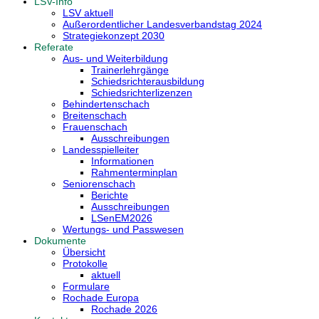
LSV-Info
LSV aktuell
Außerordentlicher Landesverbandstag 2024
Strategiekonzept 2030
Referate
Aus- und Weiterbildung
Trainerlehrgänge
Schiedsrichterausbildung
Schiedsrichterlizenzen
Behindertenschach
Breitenschach
Frauenschach
Ausschreibungen
Landesspielleiter
Informationen
Rahmenterminplan
Seniorenschach
Berichte
Ausschreibungen
LSenEM2026
Wertungs- und Passwesen
Dokumente
Übersicht
Protokolle
aktuell
Formulare
Rochade Europa
Rochade 2026