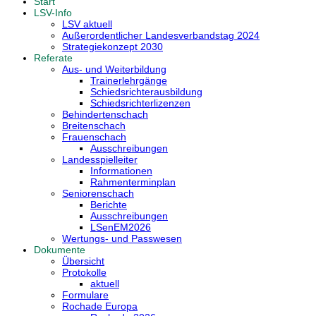
Start
LSV-Info
LSV aktuell
Außerordentlicher Landesverbandstag 2024
Strategiekonzept 2030
Referate
Aus- und Weiterbildung
Trainerlehrgänge
Schiedsrichterausbildung
Schiedsrichterlizenzen
Behindertenschach
Breitenschach
Frauenschach
Ausschreibungen
Landesspielleiter
Informationen
Rahmenterminplan
Seniorenschach
Berichte
Ausschreibungen
LSenEM2026
Wertungs- und Passwesen
Dokumente
Übersicht
Protokolle
aktuell
Formulare
Rochade Europa