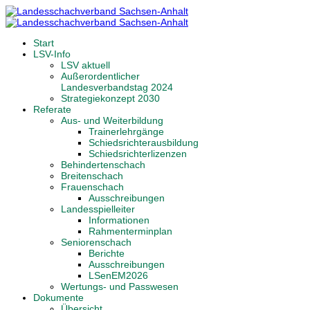
Start
LSV-Info
LSV aktuell
Außerordentlicher
Landesverbandstag 2024
Strategiekonzept 2030
Referate
Aus- und Weiterbildung
Trainerlehrgänge
Schiedsrichterausbildung
Schiedsrichterlizenzen
Behindertenschach
Breitenschach
Frauenschach
Ausschreibungen
Landesspielleiter
Informationen
Rahmenterminplan
Seniorenschach
Berichte
Ausschreibungen
LSenEM2026
Wertungs- und Passwesen
Dokumente
Übersicht