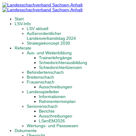
Start
LSV-Info
LSV aktuell
Außerordentlicher
Landesverbandstag 2024
Strategiekonzept 2030
Referate
Aus- und Weiterbildung
Trainerlehrgänge
Schiedsrichterausbildung
Schiedsrichterlizenzen
Behindertenschach
Breitenschach
Frauenschach
Ausschreibungen
Landesspielleiter
Informationen
Rahmenterminplan
Seniorenschach
Berichte
Ausschreibungen
LSenEM2026
Wertungs- und Passwesen
Dokumente
Übersicht