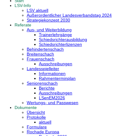
Start
LSV-Info
LSV aktuell
Außerordentlicher Landesverbandstag 2024
Strategiekonzept 2030
Referate
Aus- und Weiterbildung
Trainerlehrgänge
Schiedsrichterausbildung
Schiedsrichterlizenzen
Behindertenschach
Breitenschach
Frauenschach
Ausschreibungen
Landesspielleiter
Informationen
Rahmenterminplan
Seniorenschach
Berichte
Ausschreibungen
LSenEM2026
Wertungs- und Passwesen
Dokumente
Übersicht
Protokolle
aktuell
Formulare
Rochade Europa