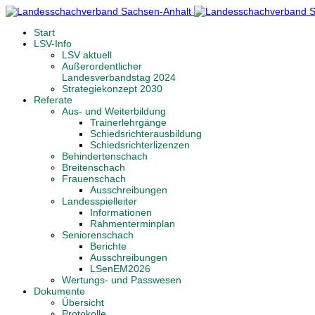
Start
LSV-Info
LSV aktuell
Außerordentlicher
Landesverbandstag 2024
Strategiekonzept 2030
Referate
Aus- und Weiterbildung
Trainerlehrgänge
Schiedsrichterausbildung
Schiedsrichterlizenzen
Behindertenschach
Breitenschach
Frauenschach
Ausschreibungen
Landesspielleiter
Informationen
Rahmenterminplan
Seniorenschach
Berichte
Ausschreibungen
LSenEM2026
Wertungs- und Passwesen
Dokumente
Übersicht
Protokolle