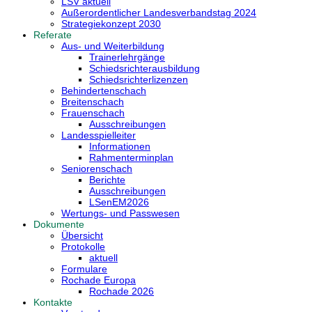
LSV aktuell
Außerordentlicher Landesverbandstag 2024
Strategiekonzept 2030
Referate
Aus- und Weiterbildung
Trainerlehrgänge
Schiedsrichterausbildung
Schiedsrichterlizenzen
Behindertenschach
Breitenschach
Frauenschach
Ausschreibungen
Landesspielleiter
Informationen
Rahmenterminplan
Seniorenschach
Berichte
Ausschreibungen
LSenEM2026
Wertungs- und Passwesen
Dokumente
Übersicht
Protokolle
aktuell
Formulare
Rochade Europa
Rochade 2026
Kontakte