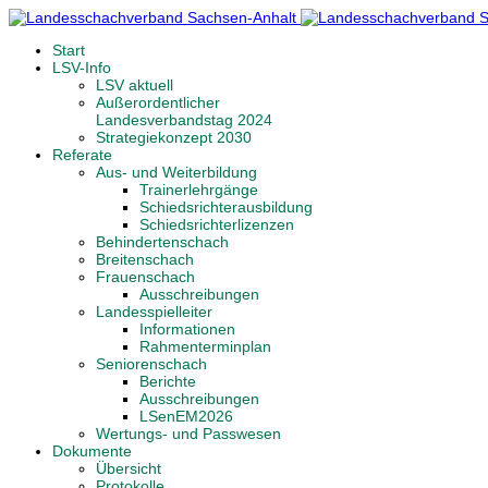
Start
LSV-Info
LSV aktuell
Außerordentlicher
Landesverbandstag 2024
Strategiekonzept 2030
Referate
Aus- und Weiterbildung
Trainerlehrgänge
Schiedsrichterausbildung
Schiedsrichterlizenzen
Behindertenschach
Breitenschach
Frauenschach
Ausschreibungen
Landesspielleiter
Informationen
Rahmenterminplan
Seniorenschach
Berichte
Ausschreibungen
LSenEM2026
Wertungs- und Passwesen
Dokumente
Übersicht
Protokolle