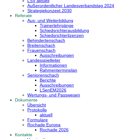
LSV aktuell
Außerordentlicher Landesverbandstag 2024
Strategiekonzept 2030
Referate
Aus- und Weiterbildung
Trainerlehrgänge
Schiedsrichterausbildung
Schiedsrichterlizenzen
Behindertenschach
Breitenschach
Frauenschach
Ausschreibungen
Landesspielleiter
Informationen
Rahmenterminplan
Seniorenschach
Berichte
Ausschreibungen
LSenEM2026
Wertungs- und Passwesen
Dokumente
Übersicht
Protokolle
aktuell
Formulare
Rochade Europa
Rochade 2026
Kontakte