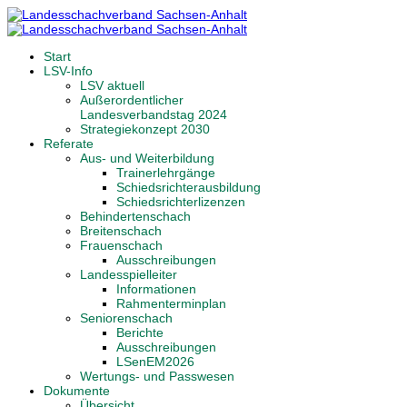
Start
LSV-Info
LSV aktuell
Außerordentlicher
Landesverbandstag 2024
Strategiekonzept 2030
Referate
Aus- und Weiterbildung
Trainerlehrgänge
Schiedsrichterausbildung
Schiedsrichterlizenzen
Behindertenschach
Breitenschach
Frauenschach
Ausschreibungen
Landesspielleiter
Informationen
Rahmenterminplan
Seniorenschach
Berichte
Ausschreibungen
LSenEM2026
Wertungs- und Passwesen
Dokumente
Übersicht