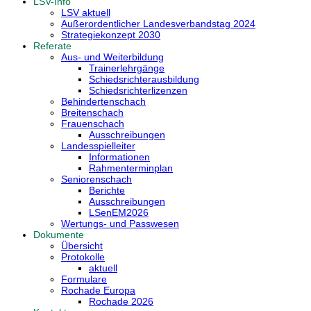
LSV-Info
LSV aktuell
Außerordentlicher Landesverbandstag 2024
Strategiekonzept 2030
Referate
Aus- und Weiterbildung
Trainerlehrgänge
Schiedsrichterausbildung
Schiedsrichterlizenzen
Behindertenschach
Breitenschach
Frauenschach
Ausschreibungen
Landesspielleiter
Informationen
Rahmenterminplan
Seniorenschach
Berichte
Ausschreibungen
LSenEM2026
Wertungs- und Passwesen
Dokumente
Übersicht
Protokolle
aktuell
Formulare
Rochade Europa
Rochade 2026