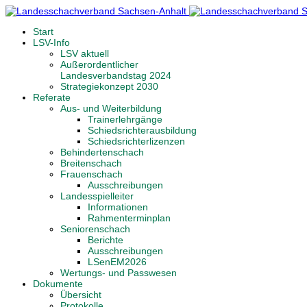
Start
LSV-Info
LSV aktuell
Außerordentlicher
Landesverbandstag 2024
Strategiekonzept 2030
Referate
Aus- und Weiterbildung
Trainerlehrgänge
Schiedsrichterausbildung
Schiedsrichterlizenzen
Behindertenschach
Breitenschach
Frauenschach
Ausschreibungen
Landesspielleiter
Informationen
Rahmenterminplan
Seniorenschach
Berichte
Ausschreibungen
LSenEM2026
Wertungs- und Passwesen
Dokumente
Übersicht
Protokolle