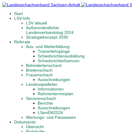
Start
LSV-Info
LSV aktuell
Außerordentlicher
Landesverbandstag 2024
Strategiekonzept 2030
Referate
Aus- und Weiterbildung
Trainerlehrgänge
Schiedsrichterausbildung
Schiedsrichterlizenzen
Behindertenschach
Breitenschach
Frauenschach
Ausschreibungen
Landesspielleiter
Informationen
Rahmenterminplan
Seniorenschach
Berichte
Ausschreibungen
LSenEM2026
Wertungs- und Passwesen
Dokumente
Übersicht
Protokolle