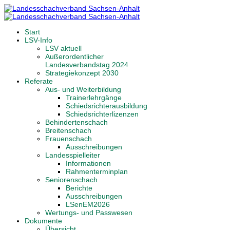
Start
LSV-Info
LSV aktuell
Außerordentlicher
Landesverbandstag 2024
Strategiekonzept 2030
Referate
Aus- und Weiterbildung
Trainerlehrgänge
Schiedsrichterausbildung
Schiedsrichterlizenzen
Behindertenschach
Breitenschach
Frauenschach
Ausschreibungen
Landesspielleiter
Informationen
Rahmenterminplan
Seniorenschach
Berichte
Ausschreibungen
LSenEM2026
Wertungs- und Passwesen
Dokumente
Übersicht