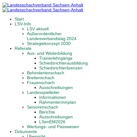
Start
LSV-Info
LSV aktuell
Außerordentlicher
Landesverbandstag 2024
Strategiekonzept 2030
Referate
Aus- und Weiterbildung
Trainerlehrgänge
Schiedsrichterausbildung
Schiedsrichterlizenzen
Behindertenschach
Breitenschach
Frauenschach
Ausschreibungen
Landesspielleiter
Informationen
Rahmenterminplan
Seniorenschach
Berichte
Ausschreibungen
LSenEM2026
Wertungs- und Passwesen
Dokumente
Übersicht