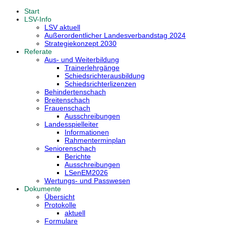
Start
LSV-Info
LSV aktuell
Außerordentlicher Landesverbandstag 2024
Strategiekonzept 2030
Referate
Aus- und Weiterbildung
Trainerlehrgänge
Schiedsrichterausbildung
Schiedsrichterlizenzen
Behindertenschach
Breitenschach
Frauenschach
Ausschreibungen
Landesspielleiter
Informationen
Rahmenterminplan
Seniorenschach
Berichte
Ausschreibungen
LSenEM2026
Wertungs- und Passwesen
Dokumente
Übersicht
Protokolle
aktuell
Formulare