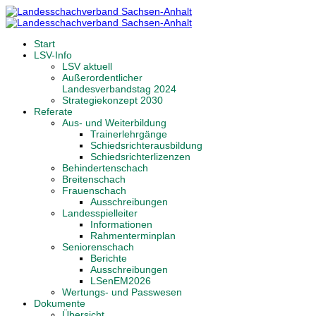
Start
LSV-Info
LSV aktuell
Außerordentlicher
Landesverbandstag 2024
Strategiekonzept 2030
Referate
Aus- und Weiterbildung
Trainerlehrgänge
Schiedsrichterausbildung
Schiedsrichterlizenzen
Behindertenschach
Breitenschach
Frauenschach
Ausschreibungen
Landesspielleiter
Informationen
Rahmenterminplan
Seniorenschach
Berichte
Ausschreibungen
LSenEM2026
Wertungs- und Passwesen
Dokumente
Übersicht