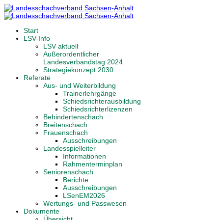
Start
LSV-Info
LSV aktuell
Außerordentlicher
Landesverbandstag 2024
Strategiekonzept 2030
Referate
Aus- und Weiterbildung
Trainerlehrgänge
Schiedsrichterausbildung
Schiedsrichterlizenzen
Behindertenschach
Breitenschach
Frauenschach
Ausschreibungen
Landesspielleiter
Informationen
Rahmenterminplan
Seniorenschach
Berichte
Ausschreibungen
LSenEM2026
Wertungs- und Passwesen
Dokumente
Übersicht