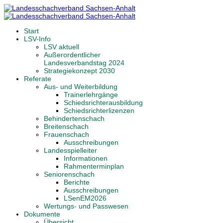
Start
LSV-Info
LSV aktuell
Außerordentlicher
Landesverbandstag 2024
Strategiekonzept 2030
Referate
Aus- und Weiterbildung
Trainerlehrgänge
Schiedsrichterausbildung
Schiedsrichterlizenzen
Behindertenschach
Breitenschach
Frauenschach
Ausschreibungen
Landesspielleiter
Informationen
Rahmenterminplan
Seniorenschach
Berichte
Ausschreibungen
LSenEM2026
Wertungs- und Passwesen
Dokumente
Übersicht