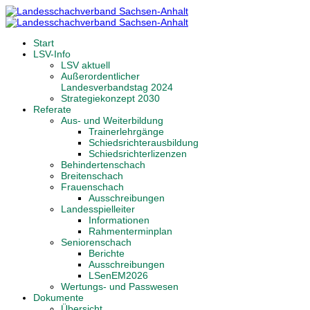
Start
LSV-Info
LSV aktuell
Außerordentlicher
Landesverbandstag 2024
Strategiekonzept 2030
Referate
Aus- und Weiterbildung
Trainerlehrgänge
Schiedsrichterausbildung
Schiedsrichterlizenzen
Behindertenschach
Breitenschach
Frauenschach
Ausschreibungen
Landesspielleiter
Informationen
Rahmenterminplan
Seniorenschach
Berichte
Ausschreibungen
LSenEM2026
Wertungs- und Passwesen
Dokumente
Übersicht