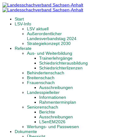
Start
LSV-Info
LSV aktuell
Außerordentlicher
Landesverbandstag 2024
Strategiekonzept 2030
Referate
Aus- und Weiterbildung
Trainerlehrgänge
Schiedsrichterausbildung
Schiedsrichterlizenzen
Behindertenschach
Breitenschach
Frauenschach
Ausschreibungen
Landesspielleiter
Informationen
Rahmenterminplan
Seniorenschach
Berichte
Ausschreibungen
LSenEM2026
Wertungs- und Passwesen
Dokumente
Übersicht