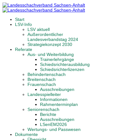
Start
LSV-Info
LSV aktuell
Außerordentlicher
Landesverbandstag 2024
Strategiekonzept 2030
Referate
Aus- und Weiterbildung
Trainerlehrgänge
Schiedsrichterausbildung
Schiedsrichterlizenzen
Behindertenschach
Breitenschach
Frauenschach
Ausschreibungen
Landesspielleiter
Informationen
Rahmenterminplan
Seniorenschach
Berichte
Ausschreibungen
LSenEM2026
Wertungs- und Passwesen
Dokumente
Übersicht