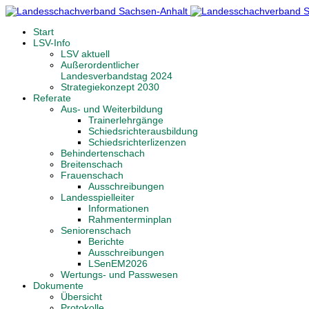
Start
LSV-Info
LSV aktuell
Außerordentlicher
Landesverbandstag 2024
Strategiekonzept 2030
Referate
Aus- und Weiterbildung
Trainerlehrgänge
Schiedsrichterausbildung
Schiedsrichterlizenzen
Behindertenschach
Breitenschach
Frauenschach
Ausschreibungen
Landesspielleiter
Informationen
Rahmenterminplan
Seniorenschach
Berichte
Ausschreibungen
LSenEM2026
Wertungs- und Passwesen
Dokumente
Übersicht
Protokolle