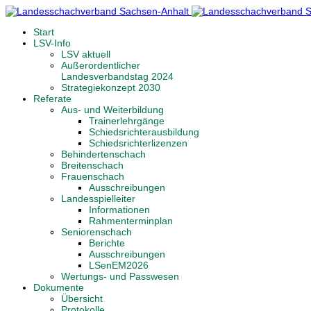
Start
LSV-Info
LSV aktuell
Außerordentlicher
Landesverbandstag 2024
Strategiekonzept 2030
Referate
Aus- und Weiterbildung
Trainerlehrgänge
Schiedsrichterausbildung
Schiedsrichterlizenzen
Behindertenschach
Breitenschach
Frauenschach
Ausschreibungen
Landesspielleiter
Informationen
Rahmenterminplan
Seniorenschach
Berichte
Ausschreibungen
LSenEM2026
Wertungs- und Passwesen
Dokumente
Übersicht
Protokolle