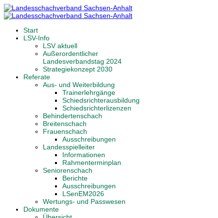
Start
LSV-Info
LSV aktuell
Außerordentlicher
Landesverbandstag 2024
Strategiekonzept 2030
Referate
Aus- und Weiterbildung
Trainerlehrgänge
Schiedsrichterausbildung
Schiedsrichterlizenzen
Behindertenschach
Breitenschach
Frauenschach
Ausschreibungen
Landesspielleiter
Informationen
Rahmenterminplan
Seniorenschach
Berichte
Ausschreibungen
LSenEM2026
Wertungs- und Passwesen
Dokumente
Übersicht