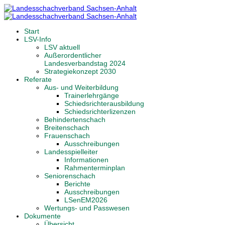
Start
LSV-Info
LSV aktuell
Außerordentlicher
Landesverbandstag 2024
Strategiekonzept 2030
Referate
Aus- und Weiterbildung
Trainerlehrgänge
Schiedsrichterausbildung
Schiedsrichterlizenzen
Behindertenschach
Breitenschach
Frauenschach
Ausschreibungen
Landesspielleiter
Informationen
Rahmenterminplan
Seniorenschach
Berichte
Ausschreibungen
LSenEM2026
Wertungs- und Passwesen
Dokumente
Übersicht