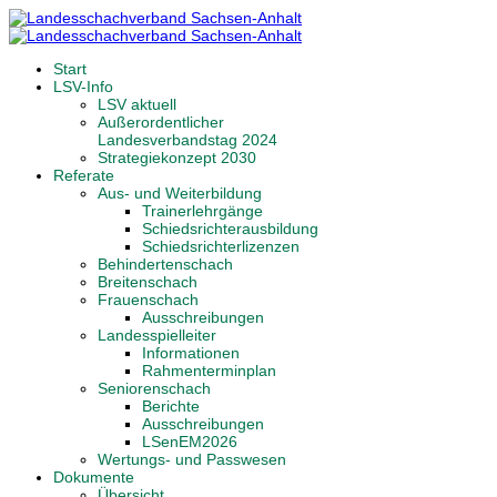
Start
LSV-Info
LSV aktuell
Außerordentlicher
Landesverbandstag 2024
Strategiekonzept 2030
Referate
Aus- und Weiterbildung
Trainerlehrgänge
Schiedsrichterausbildung
Schiedsrichterlizenzen
Behindertenschach
Breitenschach
Frauenschach
Ausschreibungen
Landesspielleiter
Informationen
Rahmenterminplan
Seniorenschach
Berichte
Ausschreibungen
LSenEM2026
Wertungs- und Passwesen
Dokumente
Übersicht