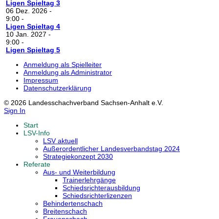
Ligen Spieltag 3
06 Dez. 2026
-
9:00
-
Ligen Spieltag 4
10 Jan. 2027
-
9:00
-
Ligen Spieltag 5
Anmeldung als Spielleiter
Anmeldung als Administrator
Impressum
Datenschutzerklärung
© 2026 Landesschachverband Sachsen-Anhalt e.V.
Sign In
Start
LSV-Info
LSV aktuell
Außerordentlicher Landesverbandstag 2024
Strategiekonzept 2030
Referate
Aus- und Weiterbildung
Trainerlehrgänge
Schiedsrichterausbildung
Schiedsrichterlizenzen
Behindertenschach
Breitenschach
Frauenschach